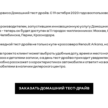
виса Домашний тест-драйв. С 19 октября 2020 года воспользова
 производителем, запустившим инновационную услугу Домашний 
– теперь он будет доступен в 11 городах-миллионниках: Москве,
 Челябинске, Перми, Краснодаре.
дной тест-драйв не только купе-кроссовера Renault Arkana, но и
ов проекта клиент может выбрать удобные дату, время и место н
а и деталями записи, а в день тест-драйва приходит уведомлен
обно расскажет о характеристиках автомобиля и ответит на во
обилями в наличии дилерского центра.
ЗАКАЗАТЬ ДОМАШНИЙ ТЕСТ-ДРАЙВ