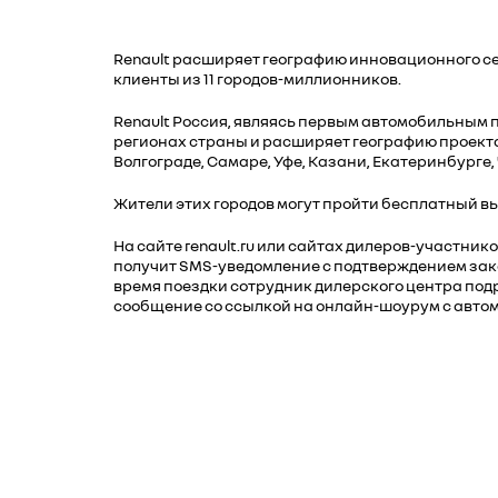
Renault расширяет географию инновационного сер
клиенты из 11 городов-миллионников.
Renault Россия, являясь первым автомобильным
регионах страны и расширяет географию проекта 
Волгограде, Самаре, Уфе, Казани, Екатеринбурге,
Жители этих городов могут пройти бесплатный выез
На сайте renault.ru или сайтах дилеров-участник
получит SMS-уведомление с подтверждением заказ
время поездки сотрудник дилерского центра подр
сообщение cо ссылкой на онлайн-шоурум с автом