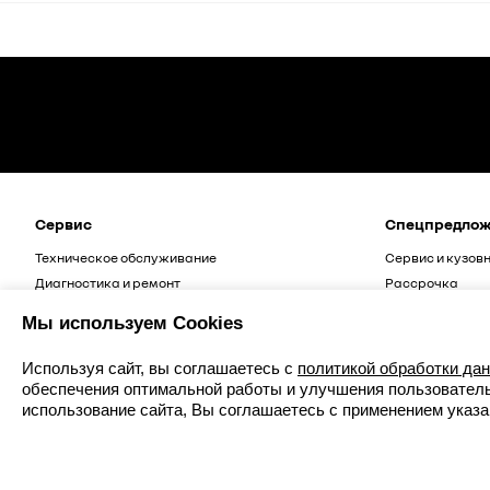
Сервис
Спецпредло
Техническое обслуживание
Сервис и кузов
Диагностика и ремонт
Рассрочка
Кузовной ремонт
Мы используем Cookies
Всё о сервисе
Используя сайт, вы соглашаетесь с
политикой обработки да
обеспечения оптимальной работы и улучшения пользовательс
использование сайта, Вы соглашаетесь с применением указ
+7 (343) 228-38-22
г. Екатеринбург, ул. Бебеля, 115
Записаться к дилеру
Карта сайта
Контакты
Новости
Юриди