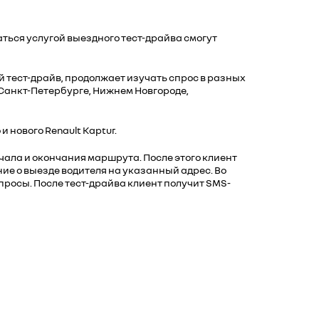
ться услугой выездного тест-драйва смогут
тест-драйв, продолжает изучать спрос в разных
 Санкт-Петербурге, Нижнем Новгороде,
 нового Renault Kaptur.
ачала и окончания маршрута. После этого клиент
ие о выезде водителя на указанный адрес. Во
просы. После тест-драйва клиент получит SMS-